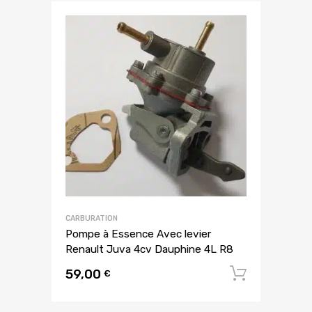
CARBURATION
Pompe à Essence Avec levier
Renault Juva 4cv Dauphine 4L R8
59,00
Ajouter
€