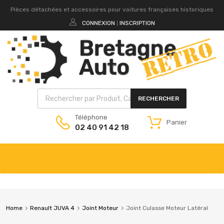
Pièces détachées et accessoires pour voitures françaises historiques
CONNEXION
INSCRIPTION
|
RECHERCHER
Téléphone
Panier
02 40 91 42 18
Home
Renault JUVA 4
Joint Moteur
Joint Culasse Moteur Latéral