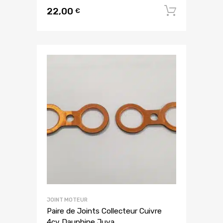
22,00
Ajouter
€
JOINT MOTEUR
Paire de Joints Collecteur Cuivre
4cv Dauphine Juva