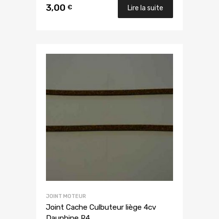
3,00
€
Lire la suite
JOINT MOTEUR
Joint Cache Culbuteur liège 4cv
Dauphine R4