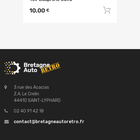
10,00
Ajouter
€
3 rue des Acacias
Z.A. Le Crelin
44410 SAINT-LYPHARD
02 40 91 42 18
contact@bretagneautoretro.fr