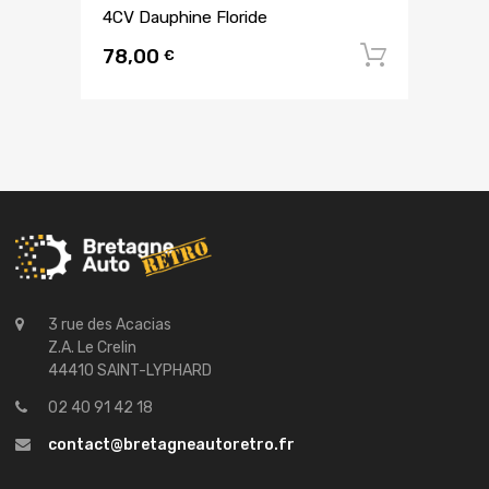
4CV Dauphine Floride
78,00
Ajouter
€
3 rue des Acacias
Z.A. Le Crelin
44410 SAINT-LYPHARD
02 40 91 42 18
contact@bretagneautoretro.fr