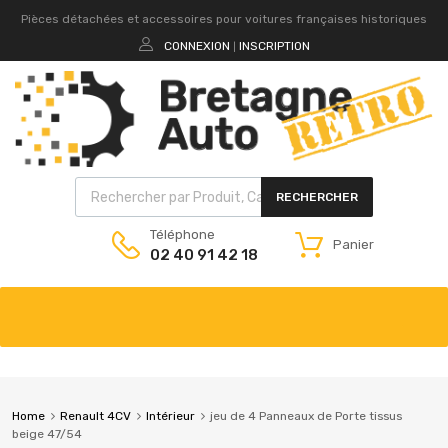
Pièces détachées et accessoires pour voitures françaises historiques
CONNEXION
INSCRIPTION
|
RECHERCHER
Téléphone
Panier
02 40 91 42 18
Home
Renault 4CV
Intérieur
jeu de 4 Panneaux de Porte tissus
beige 47/54