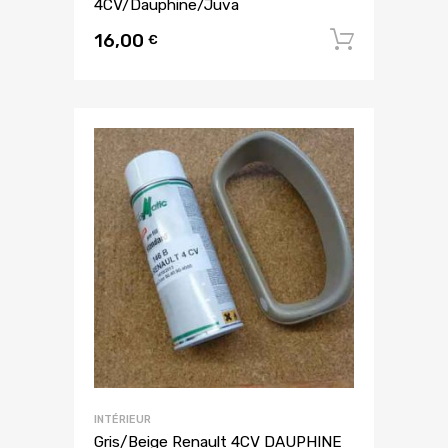
4CV/Dauphine/Juva
16,00
Ajouter
€
INTÉRIEUR
Gris/Beige Renault 4CV DAUPHINE