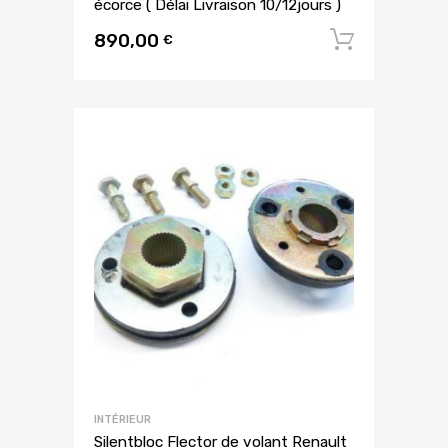
écorce ( Délai Livraison 10/12jours )
890,00
Ajouter
€
INTÉRIEUR
Silentbloc Flector de volant Renault