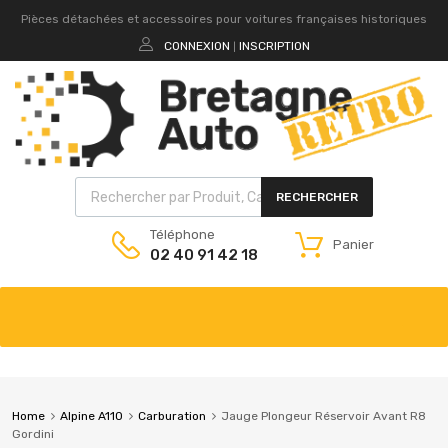
Pièces détachées et accessoires pour voitures françaises historiques
CONNEXION
INSCRIPTION
|
RECHERCHER
Téléphone
Panier
02 40 91 42 18
Home
Alpine A110
Carburation
Jauge Plongeur Réservoir Avant R8
Gordini