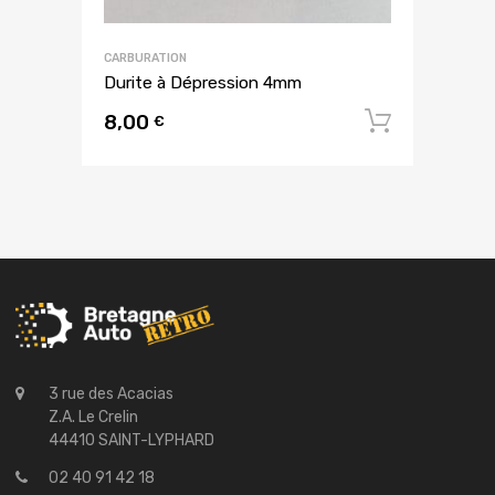
CARBURATION
Durite à Dépression 4mm
8,00
Ajouter
€
3 rue des Acacias
Z.A. Le Crelin
44410 SAINT-LYPHARD
02 40 91 42 18