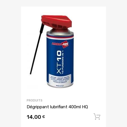
PRODUITS
Dégrippant lubrifiant 400ml HQ
14,00
Ajouter
€