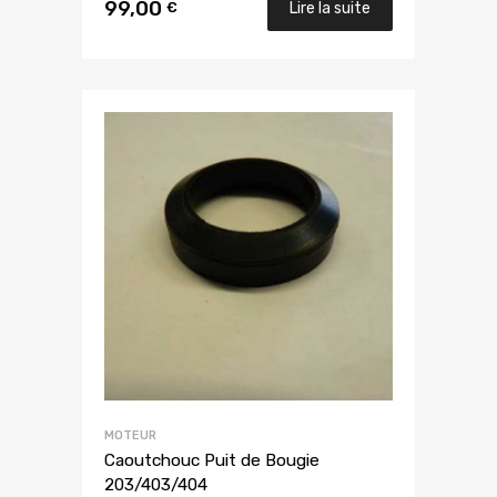
99,00
€
Lire la suite
MOTEUR
Caoutchouc Puit de Bougie
203/403/404