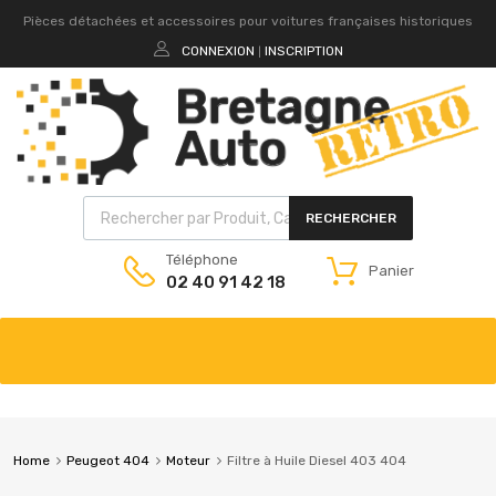
Pièces détachées et accessoires pour voitures françaises historiques
CONNEXION
INSCRIPTION
|
RECHERCHER
Téléphone
Panier
02 40 91 42 18
Home
Peugeot 404
Moteur
Filtre à Huile Diesel 403 404