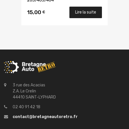
203/403/404
15,00
€
Lire la suite
3 rue des Acacias
Z.A. Le Crelin
44410 SAINT-LYPHARD
02 40 91 42 18
contact@bretagneautoretro.fr