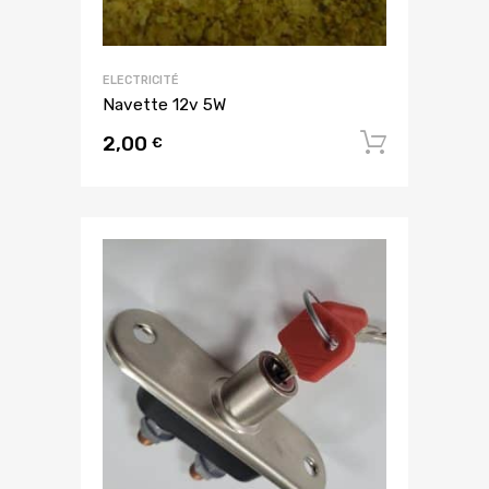
ELECTRICITÉ
Navette 12v 5W
2,00
Ajouter
€