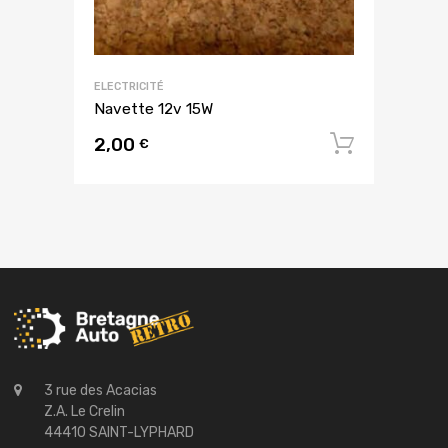
ELECTRICITÉ
Navette 12v 15W
2,00
Ajouter
€
3 rue des Acacias
Z.A. Le Crelin
44410 SAINT-LYPHARD