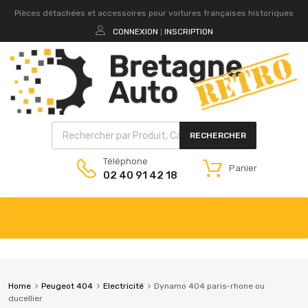
Pièces détachées et accessoires pour voitures françaises historiques
CONNEXION
INSCRIPTION
|
RECHERCHER
Téléphone
Panier
02 40 91 42 18
Home
Peugeot 404
Electricité
Dynamo 404 paris-rhone ou
ducellier