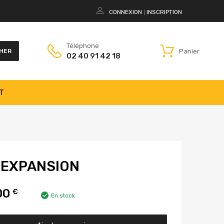
CONNEXION
INSCRIPTION
|
Téléphone
Panier
HER
02 40 91 42 18
T
 EXPANSION
00
€
En stock