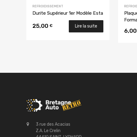
REFROIDISSEMENT
REFROI
Durite Supérieur 1er Modèle Esta
Plaqu
Forma
25,00
€
Lire la suite
6,0
3 rue des Acacias
Z.A. Le Crelin