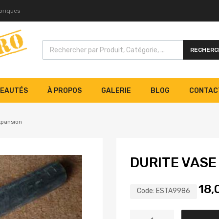
toriques
RECHERC
EAUTÉS
À PROPOS
GALERIE
BLOG
CONTAC
xpansion
DURITE VASE
18,
Code:
ESTA9986