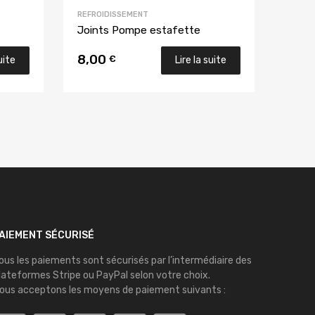
REFROIDISSEMENT
Joints Pompe estafette
8,00
€
uite
Lire la suite
AIEMENT SÉCURISÉ
ous les paiements sont sécurisés par l’intermédiaire des
lateformes
Stripe
ou
PayPal
selon votre choix.
ous acceptons les moyens de paiement suivants :