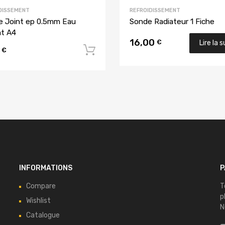
DISSEMENT
REFROIDISSEMENT
e Joint ep 0.5mm Eau
Sonde Radiateur 1 Fiche
t A4
16,00
€
Lire la s
0
Ajouter au panier
€
INFORMATIONS
P
Compare
T
p
Wishlist
N
Catalogue