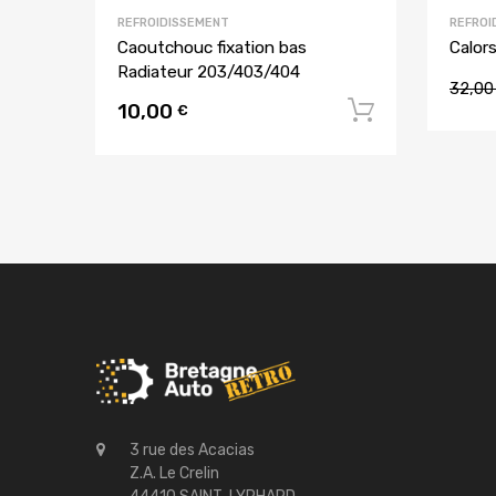
REFROIDISSEMENT
REFROI
Caoutchouc fixation bas
Calor
Radiateur 203/403/404
32,0
10,00
Ajouter a
€
3 rue des Acacias
Z.A. Le Crelin