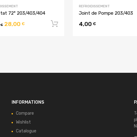
DISSEMENT
REFROIDISSEMENT
stat 72° 203/403/404
Joint de Pompe 203/403
28,00
4,00
Ajouter au panier
€
€
0
€
u panier
INFORMATIONS
P
Compare
T
p
Wishlist
N
Catalogue