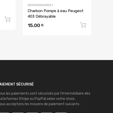
REFROIDISSEMENT
Charbon Pompe à eau Peugeot
403 Débrayable
Ajouter au panier
15,00
Ajouter 
€
AIEMENT SÉCURISÉ
ous les paiements sont sécurisés par l’intermédiaire des
lateformes
Stripe
ou
PayPal
selon votre choix.
ous acceptons les moyens de paiement suivants :