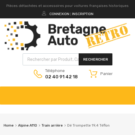
Pièces détachées et accessoires pour voitures françaises historiques
CONNEXION
INSCRIPTION
|
RECHERCHER
Téléphone
Panier
02 40 91 42 18
Home
Alpine A110
Train arrière
Dé Trompette 19,4 Téflon