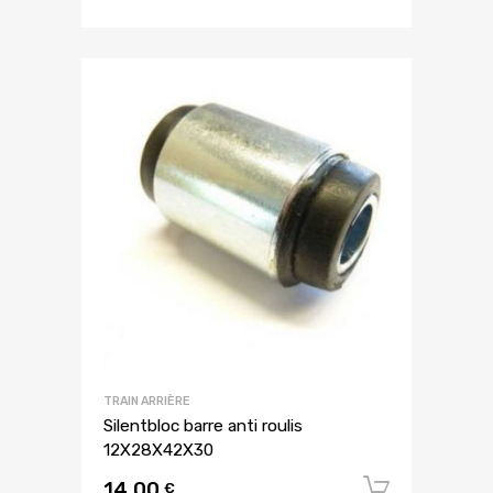
TRAIN ARRIÈRE
Silentbloc barre anti roulis
12X28X42X30
14,00
Ajouter
€