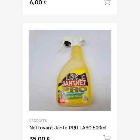
6,00
Ajouter
€
PRODUITS
Nettoyant Jante PRO LABO 500ml
35,00
Ajouter
€