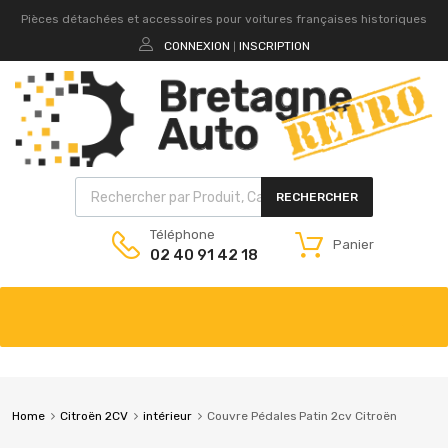
Pièces détachées et accessoires pour voitures françaises historiques
CONNEXION
INSCRIPTION
|
RECHERCHER
Téléphone
Panier
02 40 91 42 18
Home
Citroën 2CV
intérieur
Couvre Pédales Patin 2cv Citroën