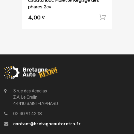
Caoutchouc Molette Réglage des
phares 2cv
4,00
Ajouter
€
3 rue des Acacias
Z.A. Le Crelin
44410 SAINT-LYPHARD
02 40 91 42 18
contact@bretagneautoretro.fr