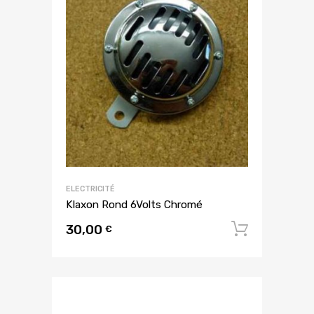
ELECTRICITÉ
Klaxon Rond 6Volts Chromé
30,00
Ajouter
€