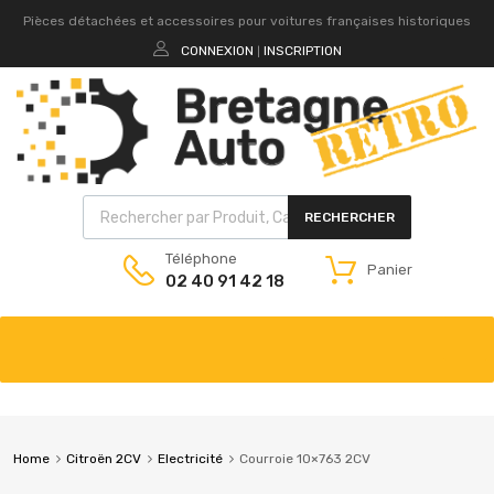
Pièces détachées et accessoires pour voitures françaises historiques
CONNEXION
INSCRIPTION
|
RECHERCHER
Téléphone
Panier
02 40 91 42 18
Home
Citroën 2CV
Electricité
Courroie 10×763 2CV