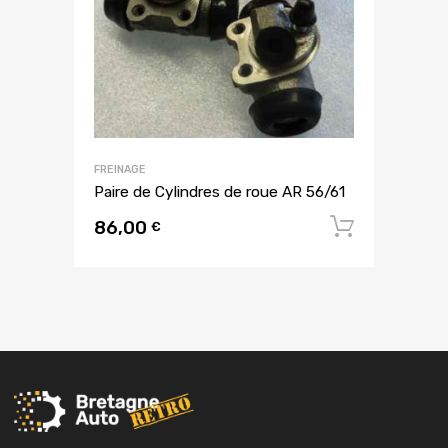
FREINAGE
Paire de Cylindres de roue AR 56/61
86,00
Ajouter
€