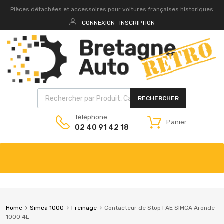
Pièces détachées et accessoires pour voitures françaises historiques
CONNEXION
INSCRIPTION
|
RECHERCHER
Téléphone
Panier
02 40 91 42 18
Home
Simca 1000
Freinage
Contacteur de Stop FAE SIMCA Aronde
1000 4L