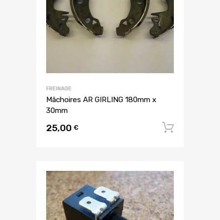
FREINAGE
Mâchoires AR GIRLING 180mm x
30mm
25,00
Ajouter
€