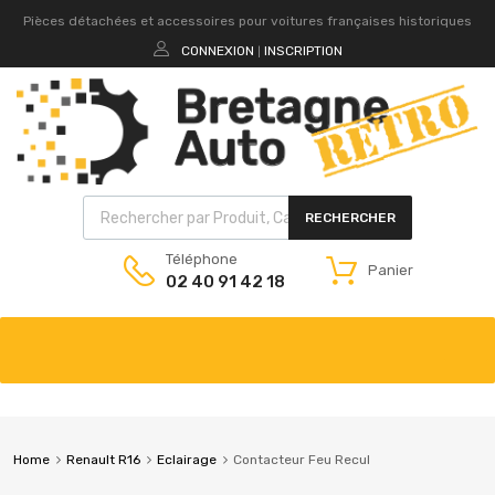
Pièces détachées et accessoires pour voitures françaises historiques
CONNEXION
INSCRIPTION
|
RECHERCHER
Téléphone
Panier
02 40 91 42 18
Home
Renault R16
Eclairage
Contacteur Feu Recul