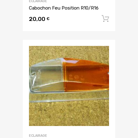
ECLAIRAGE
Cabochon Feu Position R10/R16
20,00
Ajouter
€
ECLAIRAGE