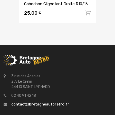
Cabochon Clignotant Droite R10/16
25,00
Ajouter
€
3 rue des Acacias
Z.A. Le Crelin
44410 SAINT-LYPHARD
02 40 91 42 18
contact@bretagneautoretro.fr