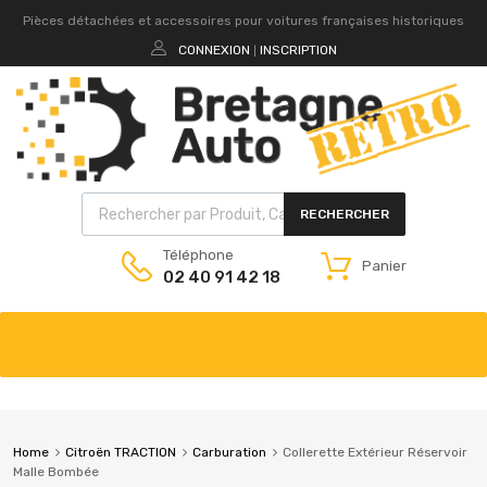
Pièces détachées et accessoires pour voitures françaises historiques
CONNEXION
INSCRIPTION
|
RECHERCHER
Téléphone
Panier
02 40 91 42 18
Home
Citroën TRACTION
Carburation
Collerette Extérieur Réservoir
Malle Bombée