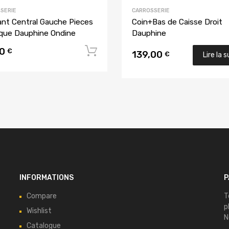
SERIE
CARROSSERIE
nt Central Gauche Pieces
Coin+Bas de Caisse Droit
que Dauphine Ondine
Dauphine
00
Ajouter au panier
€
139,00
€
Lire la s
INFORMATIONS
P
Compare
T
p
Wishlist
N
Catalogue