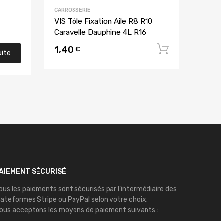
CARROSSERIE
VIS Tôle Fixation Aile R8 R10
Caravelle Dauphine 4L R16
1,40
Ajouter 
€
uite
AIEMENT SÉCURISÉ
ous les paiements sont sécurisés par l’intermédiaire des
lateformes
Stripe
ou
PayPal
selon votre choix.
ous acceptons les moyens de paiement suivants :