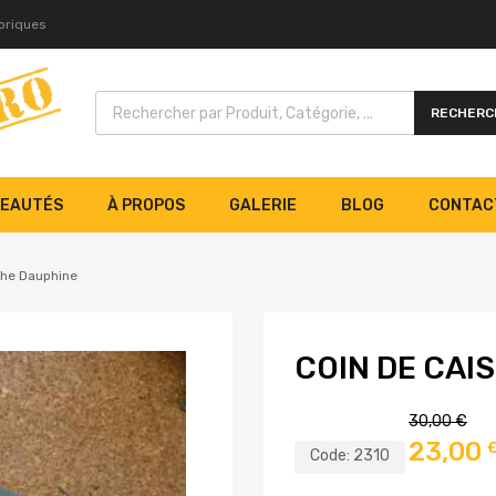
toriques
RECHERC
EAUTÉS
À PROPOS
GALERIE
BLOG
CONTAC
che Dauphine
COIN DE CAI
30,00
€
23,00
Code:
2310