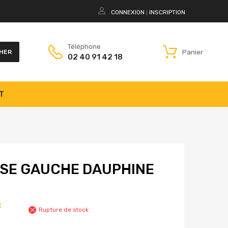
CONNEXION
INSCRIPTION
|
Téléphone
Panier
HER
02 40 91 42 18
T
SSE GAUCHE DAUPHINE
€
Rupture de stock