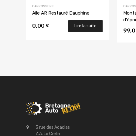
CARROSSERIE
CARROS
Aile AR Restauré Dauphine
Monta
d’épo
0,00
€
Lire la suite
99,
3 rue des Acacias
Z.A. Le Crelin