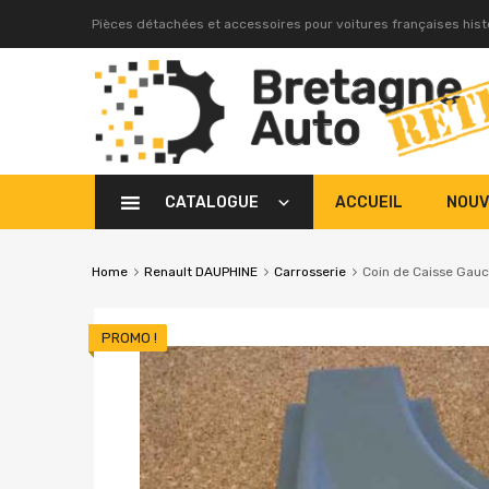
Pièces détachées et accessoires pour voitures françaises his
CATALOGUE
ACCUEIL
NOUV
Home
Renault DAUPHINE
Carrosserie
Coin de Caisse Gau
PROMO !