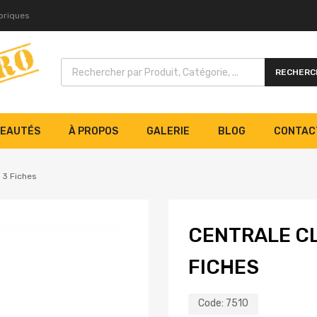
toriques
RECHERC
EAUTÉS
À PROPOS
GALERIE
BLOG
CONTAC
 3 Fiches
CENTRALE CL
FICHES
Code:
7510