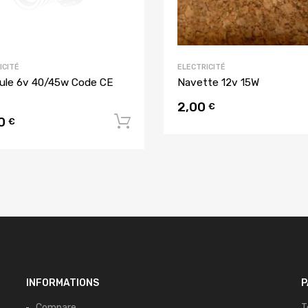
ICITÉ
ELECTRICITÉ
le 6v 40/45w Code CE
Navette 12v 15W
2,00
u panier
€
00
Ajouter au panier
€
INFORMATIONS
P
Compare
T