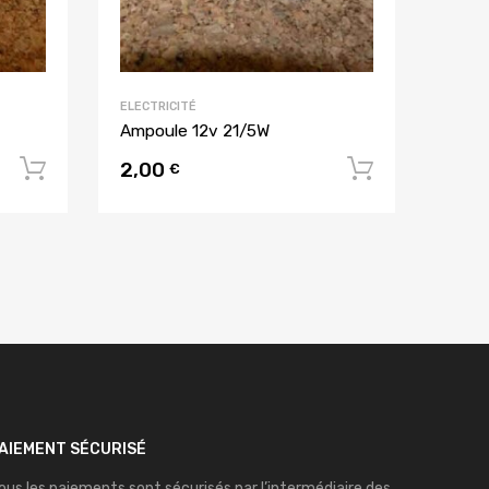
ELECTRICITÉ
Ampoule 12v 21/5W
2,00
Ajouter au panier
Ajouter 
€
AIEMENT SÉCURISÉ
ous les paiements sont sécurisés par l’intermédiaire des