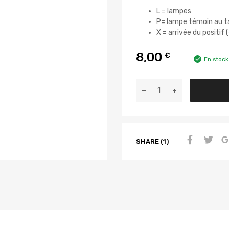
L = lampes
P= lampe témoin au t
X = arrivée du positif 
8,00
€
En stock
SHARE (1)