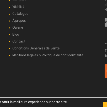
p
Wishlist
N
Catalogue
À propos
Galerie
Blog
Contact
L
Conditions Générales de Vente
T
Mentions légales & Politique de confidentialité
t
Copyright ©
2026
Bretagne Auto Retro - Tous droits réservés
offrir la meilleure expérience sur notre site.
Design
Themes Zone
& Développement
Bell Vision