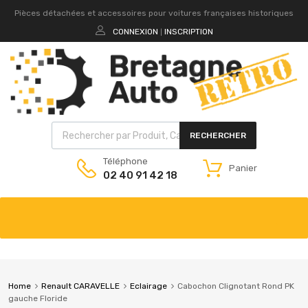
Pièces détachées et accessoires pour voitures françaises historiques
CONNEXION
INSCRIPTION
|
RECHERCHER
Téléphone
Panier
02 40 91 42 18
Home
Renault CARAVELLE
Eclairage
Cabochon Clignotant Rond PK
gauche Floride