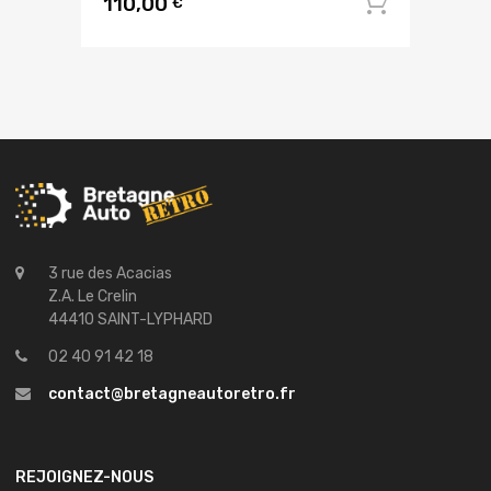
110,00
Ajouter
€
3 rue des Acacias
Z.A. Le Crelin
44410 SAINT-LYPHARD
02 40 91 42 18
contact@bretagneautoretro.fr
REJOIGNEZ-NOUS