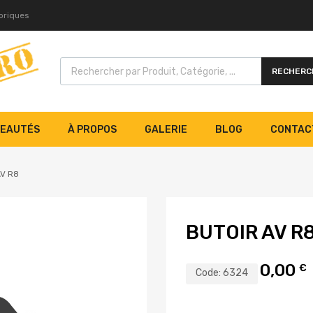
toriques
RECHERC
EAUTÉS
À PROPOS
GALERIE
BLOG
CONTAC
AV R8
BUTOIR AV R
0,00
€
Code:
6324