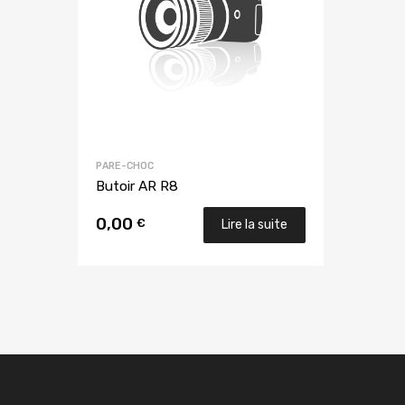
PARE-CHOC
Butoir AR R8
0,00
€
Lire la suite