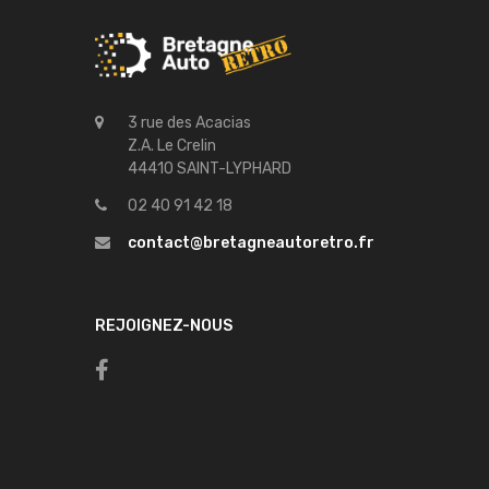
3 rue des Acacias
Z.A. Le Crelin
44410 SAINT-LYPHARD
02 40 91 42 18
contact@bretagneautoretro.fr
REJOIGNEZ-NOUS