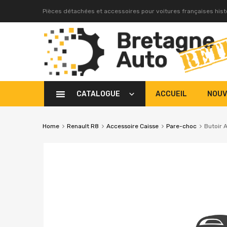
Pièces détachées et accessoires pour voitures françaises his
CATALOGUE
ACCUEIL
NOUV
Home
Renault R8
Accessoire Caisse
Pare-choc
Butoir 