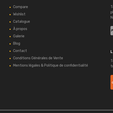
Compare
T
p
Wishlist
N
Catalogue
À propos
Galerie
Blog
Contact
L
Conditions Générales de Vente
T
Mentions légales & Politique de confidentialité
t
Copyright ©
2026
Bretagne Auto Retro - Tous droits réservés