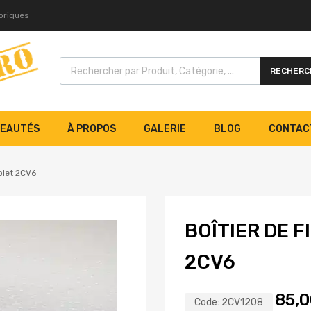
toriques
RECHERC
EAUTÉS
À PROPOS
GALERIE
BLOG
CONTAC
mplet 2CV6
BOÎTIER DE F
2CV6
85,
Code:
2CV1208