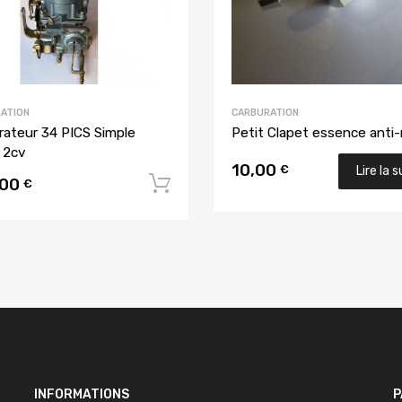
ATION
CARBURATION
rateur 34 PICS Simple
Petit Clapet essence anti-
 2cv
u panier
10,00
€
Lire la s
,00
Ajouter au panier
€
INFORMATIONS
P