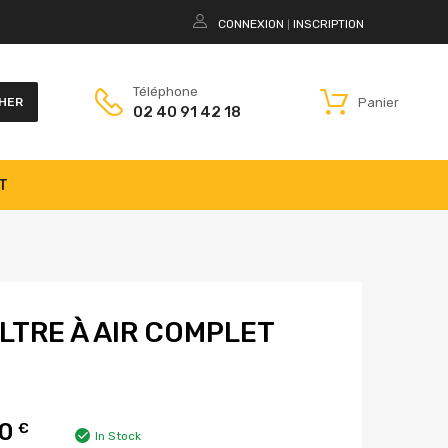
CONNEXION
INSCRIPTION
|
Téléphone
Panier
HER
02 40 91 42 18
T
ILTRE À AIR COMPLET
00
€
In Stock