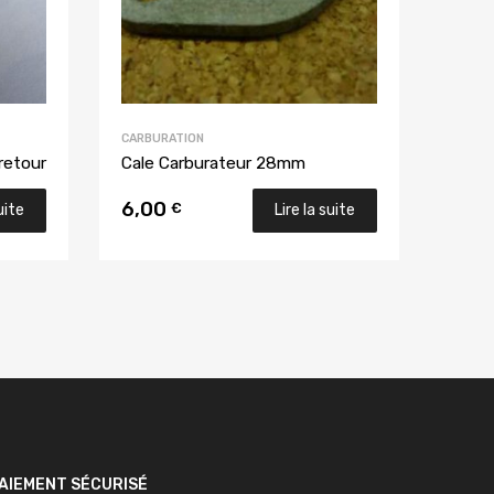
CARBURATION
retour
Cale Carburateur 28mm
6,00
€
uite
Lire la suite
AIEMENT SÉCURISÉ