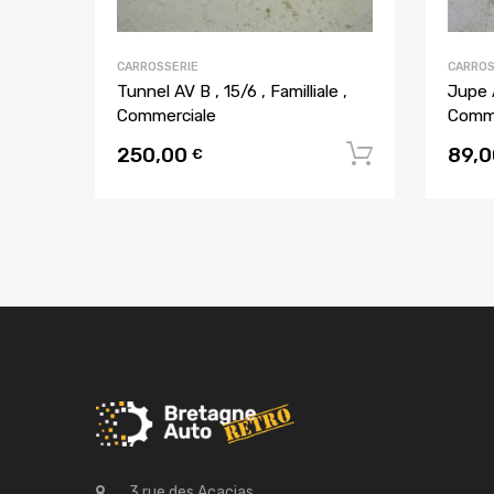
CARROSSERIE
CARROS
Tunnel AV B , 15/6 , Familliale ,
Jupe A
Commerciale
Comme
250,00
89,
Ajouter a
€
3 rue des Acacias