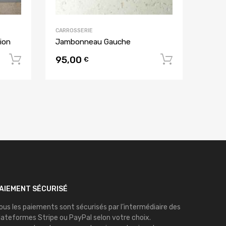
CARROSSERIE
ion
Jambonneau Gauche
95,00
Ajouter au panier
Ajouter 
€
AIEMENT SÉCURISÉ
ous les paiements sont sécurisés par l’intermédiaire des
lateformes
Stripe
ou
PayPal
selon votre choix.