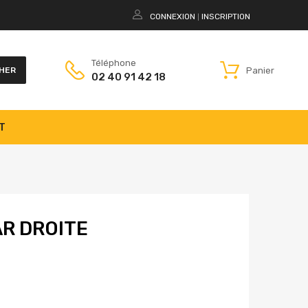
CONNEXION
INSCRIPTION
|
Téléphone
Panier
HER
02 40 91 42 18
T
AR DROITE