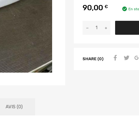
90,00
€
En st
SHARE (0)
AVIS (0)