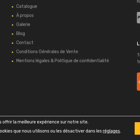
N
Catalogue
À propos
Galerie
Blog
Contact
L
Conditions Générales de Vente
T
Mentions légales & Politique de confidentialité
t
Copyright ©
2026
Bretagne Auto Retro - Tous droits réservés
offrir la meilleure expérience sur notre site.
Design
Themes Zone
& Développement
Bell Vision
ookies que nous utilisons ou les désactiver dans les
réglages
.