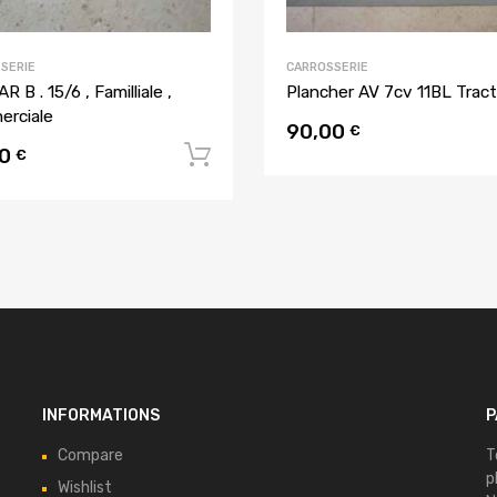
SERIE
CARROSSERIE
R B . 15/6 , Familliale ,
Plancher AV 7cv 11BL Tract
rciale
90,00
€
00
u panier
Ajouter au panier
€
INFORMATIONS
P
Compare
T
p
Wishlist