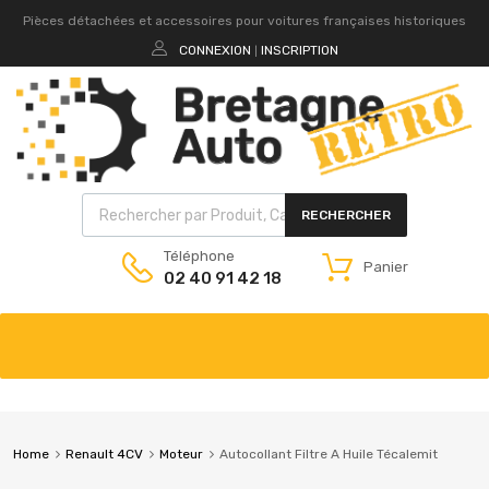
Pièces détachées et accessoires pour voitures françaises historiques
CONNEXION
INSCRIPTION
|
RECHERCHER
Téléphone
Panier
02 40 91 42 18
Home
Renault 4CV
Moteur
Autocollant Filtre A Huile Técalemit