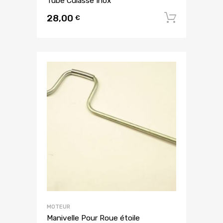
Tube Culasse Inox
28,00
Ajouter
€
MOTEUR
Manivelle Pour Roue étoile