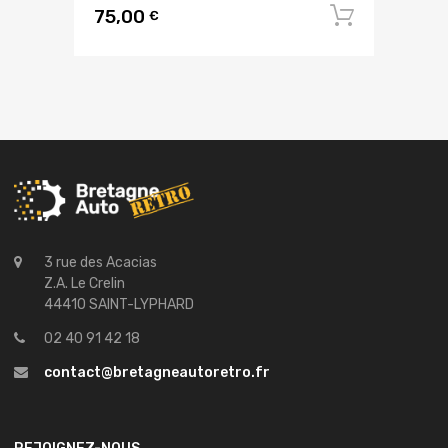
75,00
Ajouter
€
3 rue des Acacias
Z.A. Le Crelin
44410 SAINT-LYPHARD
02 40 91 42 18
contact@bretagneautoretro.fr