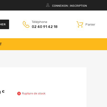
CONNEXION
INSCRIPTION
|
Téléphone
Panier
HER
02 40 91 42 18
T
0
€
Rupture de stock