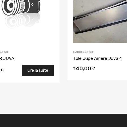
SERIE
CARROSSERIE
AR JUVA
Tôle Jupe Arrière Juva 4
140,00
€
0
€
Lire la suite
u panier