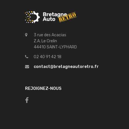
3 rue des Acacias
Z.A. Le Crelin
44410 SAINT-LYPHARD
02 40 91 42 18
contact@bretagneautoretro.fr
REJOIGNEZ-NOUS