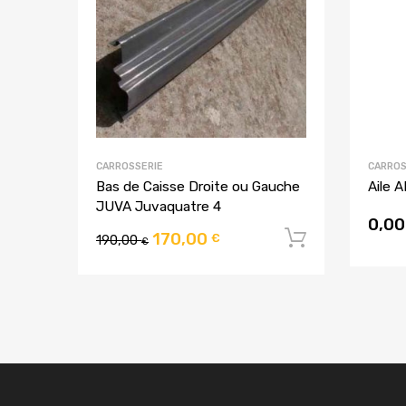
CARROSSERIE
CARROS
Bas de Caisse Droite ou Gauche
Aile 
JUVA Juvaquatre 4
0,0
170,00
Ajouter a
€
190,00
€