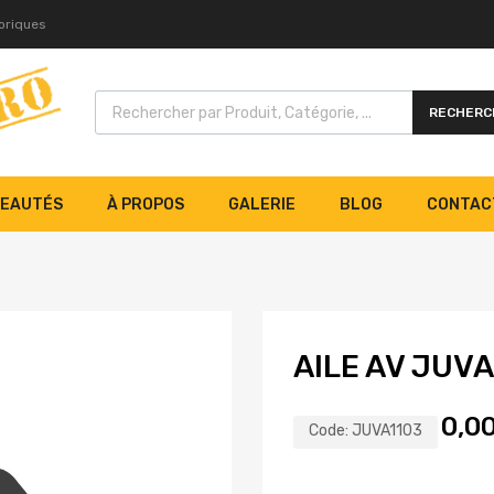
toriques
RECHERC
EAUTÉS
À PROPOS
GALERIE
BLOG
CONTAC
AILE AV JUVA
0,0
Code:
JUVA1103