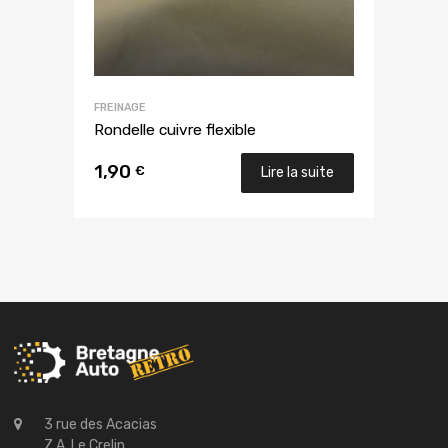
FREINAGE
Rondelle cuivre flexible
1,90
€
Lire la suite
3 rue des Acacias
Z.A. Le Crelin