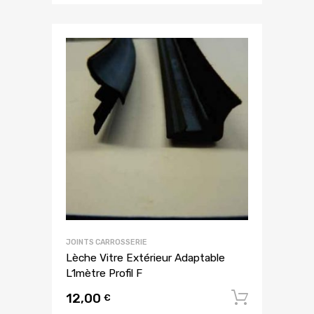
JOINTS CARROSSERIE
Lèche Vitre Extérieur Adaptable
L1mètre Profil F
12,00
Ajouter
€