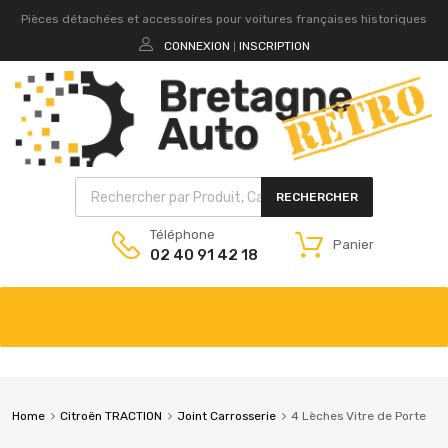
Pièces détachées et accessoires pour voitures françaises historiques
CONNEXION
INSCRIPTION
|
RECHERCHER
Téléphone
Panier
02 40 91 42 18
Home
Citroën TRACTION
Joint Carrosserie
4 Lèches Vitre de Porte