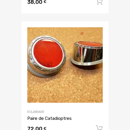
38,00
Ajouter
€
ECLAIRAGE
Paire de Catadioptres
72,00
Ajouter
€