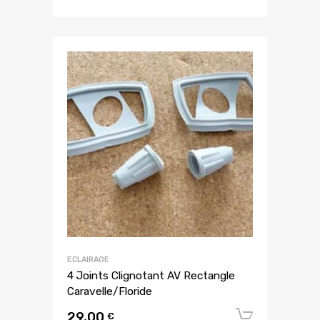
ECLAIRAGE
4 Joints Clignotant AV Rectangle
Caravelle/Floride
29,00
Ajouter
€