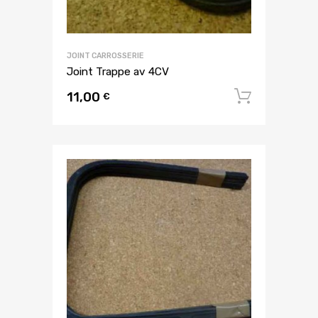
JOINT CARROSSERIE
Joint Trappe av 4CV
11,00
Ajouter
€