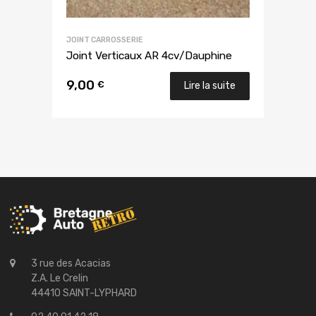
JOINT CARROSSERIE
Joint Verticaux AR 4cv/Dauphine
9,00
€
Lire la suite
3 rue des Acacias
Z.A. Le Crelin
44410 SAINT-LYPHARD