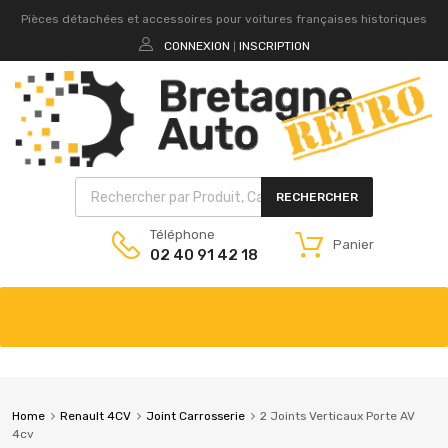
Pièces détachées et accessoires pour voitures françaises historiques
CONNEXION
INSCRIPTION
|
RECHERCHER
Téléphone
Panier
02 40 91 42 18
Home
Renault 4CV
Joint Carrosserie
2 Joints Verticaux Porte AV
4cv